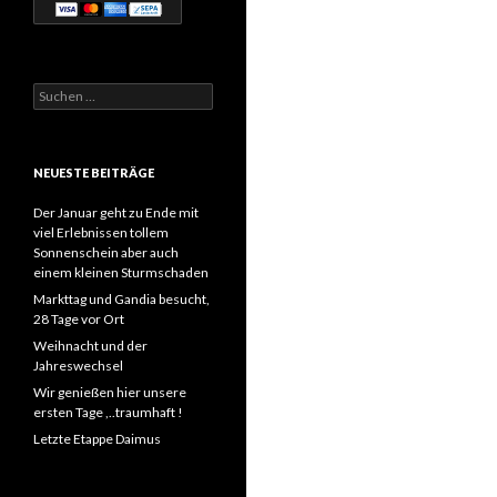
Suchen
nach:
NEUESTE BEITRÄGE
Der Januar geht zu Ende mit
viel Erlebnissen tollem
Sonnenschein aber auch
einem kleinen Sturmschaden
Markttag und Gandia besucht,
28 Tage vor Ort
Weihnacht und der
Jahreswechsel
Wir genießen hier unsere
ersten Tage ,..traumhaft !
Letzte Etappe Daimus