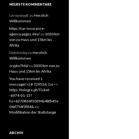
NEUESTE KOMMENTARE
LeroyoxypE
zu
Herzlich
Willkommen
https://car-insurance-
agency.pages.dev/
zu
3030 km
von zu Haus und 15km bis
Afrika
Dominictip
zu
Herzlich
Willkommen
crypto7Mal
zu
3030 km von zu
Haus und 15km bis Afrika
You have received 1
message(-s) # 729536. Go >>
https://telegra.ph/Ticket-
-6974-01-15?
hs=6270836f30d94a4bfb45e
04d756f3f84&
zu
Modifikation der Stoßstange
ARCHIV