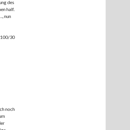
ung des
en half.
., nun
P 100/30
ich noch
aum
ler
ige