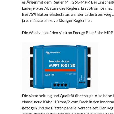
es Ärger mit dem Regler MT 260-MPP. Bei Einschalt
Ladegerätes Absturz des Reglers. Erst Stromlos mach
Bei 75% Batterieladestatus war der Ladestrom weg …
ja es müsste ein zuverlässiger Regler her.
Die Wahl viel auf den Victron Energy Blue Solar MP
Die Verarbeitung und Qualität überzeugt. Also habe 
einmal neue Kabel 10 mm/2 vom Dach in den Innenr
gezogen und die Platten parallel verschaltet. Der Reg
wurde dicht bei der Batterie eingebaut und eine Anze