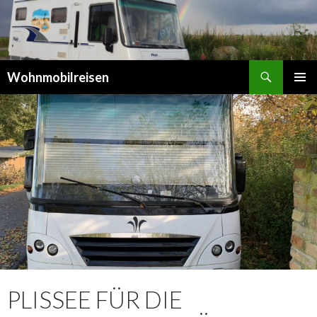
Suchen
Wohnmobilreisen
SPRINGE
PRIMÄR
ZUM
MENÜ
INHALT
PLISSEE FÜR DIE