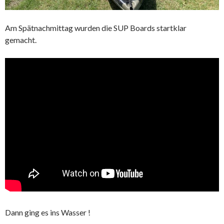
Am Spätnachmittag wurden die SUP Boards startklar
gemacht.
Dann ging es ins Wasser !