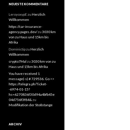
NEUESTE KOMMENTARE
LeroyoxypE
zu
Herzlich
Willkommen
https://car-insurance-
agency.pages.dev/
zu
3030 km
von zu Haus und 15km bis
Afrika
Dominictip
zu
Herzlich
Willkommen
crypto7Mal
zu
3030 km von zu
Haus und 15km bis Afrika
You have received 1
message(-s) # 729536. Go >>
https://telegra.ph/Ticket-
-6974-01-15?
hs=6270836f30d94a4bfb45e
04d756f3f84&
zu
Modifikation der Stoßstange
ARCHIV