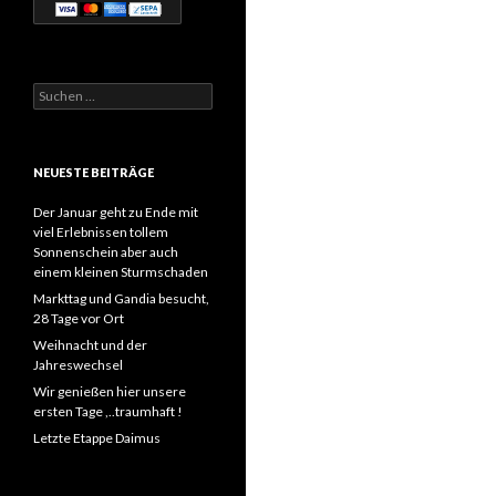
Suchen
nach:
NEUESTE BEITRÄGE
Der Januar geht zu Ende mit
viel Erlebnissen tollem
Sonnenschein aber auch
einem kleinen Sturmschaden
Markttag und Gandia besucht,
28 Tage vor Ort
Weihnacht und der
Jahreswechsel
Wir genießen hier unsere
ersten Tage ,..traumhaft !
Letzte Etappe Daimus