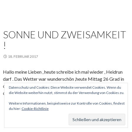
SONNE UND ZWEISAMKEIT
!
18. FEBRUAR 2017
Hallo meine Lieben , heute schreibe ich mal wieder , Heidrun
darf . Das Wetter war wunderschön ,heute Mittag 26 Grad in
der Sonne , kein Wind . Wir stehen direkt am Meer und haben
Datenschutz und Cookies: Diese Website verwendet Cookies. Wenn du
draußen gegessen und geschlafen .
die Website weiterhin nutzt, stimmst du der Verwendung von Cookies zu.
Weitere Informationen, beispielsweise zur Kontrolle von Cookies, findest
du hier:
Cookie-Richtlinie