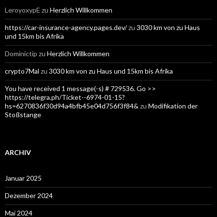
LeroyoxypE
zu
Herzlich Willkommen
https://car-insurance-agency.pages.dev/
zu
3030 km von zu Haus
und 15km bis Afrika
Dominictip
zu
Herzlich Willkommen
crypto7Mal
zu
3030 km von zu Haus und 15km bis Afrika
You have received 1 message(-s) # 729536. Go >>
https://telegra.ph/Ticket--6974-01-15?
hs=6270836f30d94a4bfb45e04d756f3f84&
zu
Modifikation der
Stoßstange
ARCHIV
Januar 2025
Dezember 2024
Mai 2024