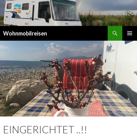
Suchen
Wohnmobilreisen
SPRINGE
PRIMÄR
ZUM
MENÜ
INHALT
EINGERICHTET ..!!