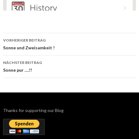
Beitrags-
VORHERIGER BEITRAG
Navigation
Sonne und Zweisamkeit !
NÄCHSTER BEITRAG
Sonne pur ….!!
Thanks for supporting our Blog