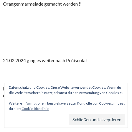
Orangenmarmelade gemacht werden !!
21.02.2024 ging es weiter nach Peñiscola!
Datenschutz und Cookies: Diese Website verwendet Cookies. Wenn du
Diesmal ging es 2 Tage auf den Stellplatz „La Brisa“. Der
die Website weiterhin nutzt, stimmst du der Verwendung von Cookies zu.
Campingplatz „Eden“ war ausgebucht !
Weitere Informationen, beispielsweise zur Kontrolle von Cookies, findest
du hier:
Cookie-Richtlinie