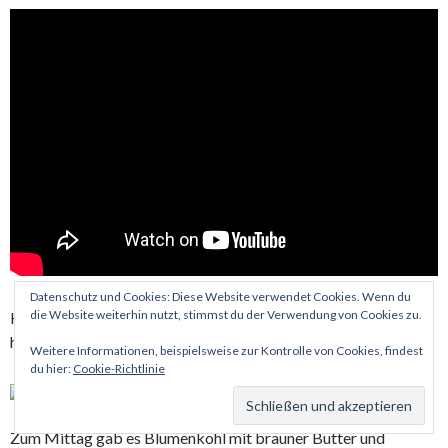
Datenschutz und Cookies: Diese Website verwendet Cookies. Wenn du
die Website weiterhin nutzt, stimmst du der Verwendung von Cookies zu.
Heidrun hat sich mit der Wäsche noch mal beschäftigt und ich
habe das Mittag vorbereitet und in der Sonne gesessen.
Weitere Informationen, beispielsweise zur Kontrolle von Cookies, findest
du hier:
Cookie-Richtlinie
Zum Mittag gab es Blumenkohl mit brauner Butter und