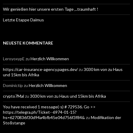
Wir genießen hier unsere ersten Tage ,..traumhaft !
Letzte Etappe Daimus
NEUESTE KOMMENTARE
LeroyoxypE
zu
Herzlich Willkommen
https://car-insurance-agency.pages.dev/
zu
3030 km von zu Haus
und 15km bis Afrika
Dominictip
zu
Herzlich Willkommen
crypto7Mal
zu
3030 km von zu Haus und 15km bis Afrika
You have received 1 message(-s) # 729536. Go >>
https://telegra.ph/Ticket--6974-01-15?
hs=6270836f30d94a4bfb45e04d756f3f84&
zu
Modifikation der
Stoßstange