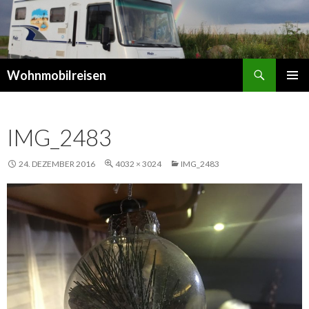
Suchen
Wohnmobilreisen
SPRINGE
PRIMÄR
ZUM
MENÜ
INHALT
IMG_2483
24. DEZEMBER 2016
4032 × 3024
IMG_2483