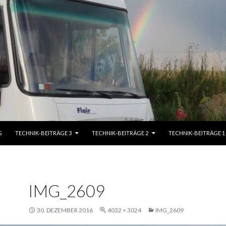
G
TECHNIK-BEITRÄGE 3
TECHNIK-BEITRÄGE 2
TECHNIK-BEITRÄGE 1
IMG_2609
30. DEZEMBER 2016
4032 × 3024
IMG_2609