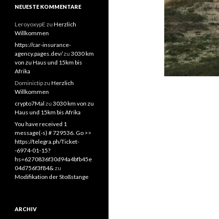
NEUESTE KOMMENTARE
LeroyoxypE
zu
Herzlich
Willkommen
https://car-insurance-
agency.pages.dev/
zu
3030 km
von zu Haus und 15km bis
Afrika
Dominictip
zu
Herzlich
Willkommen
crypto7Mal
zu
3030 km von zu
Haus und 15km bis Afrika
You have received 1
message(-s) # 729536. Go >>
https://telegra.ph/Ticket-
-6974-01-15?
hs=6270836f30d94a4bfb45e
04d756f3f84&
zu
Modifikation der Stoßstange
ARCHIV