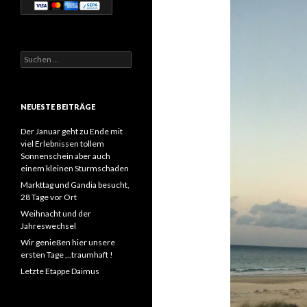
Suchen
nach:
NEUESTE BEITRÄGE
Der Januar geht zu Ende mit
viel Erlebnissen tollem
Sonnenschein aber auch
einem kleinen Sturmschaden
Markttag und Gandia besucht,
28 Tage vor Ort
Weihnacht und der
Jahreswechsel
Wir genießen hier unsere
ersten Tage ,..traumhaft !
Letzte Etappe Daimus