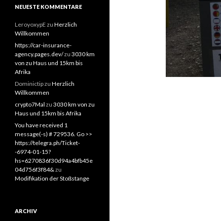
NEUESTE KOMMENTARE
LeroyoxypE
zu
Herzlich
Willkommen
https://car-insurance-
agency.pages.dev/
zu
3030 km
von zu Haus und 15km bis
Afrika
Dominictip
zu
Herzlich
Willkommen
crypto7Mal
zu
3030 km von zu
Haus und 15km bis Afrika
You have received 1
message(-s) # 729536. Go >>
https://telegra.ph/Ticket-
-6974-01-15?
hs=6270836f30d94a4bfb45e
04d756f3f84&
zu
Modifikation der Stoßstange
ARCHIV