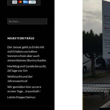
Suchen
nach:
NEUESTE BEITRÄGE
Der Januar geht zu Ende mit
viel Erlebnissen tollem
Sonnenschein aber auch
einem kleinen Sturmschaden
Markttag und Gandia besucht,
28 Tage vor Ort
Weihnacht und der
Jahreswechsel
Wir genießen hier unsere
ersten Tage ,..traumhaft !
Letzte Etappe Daimus