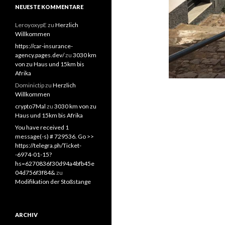
NEUESTE KOMMENTARE
LeroyoxypE
zu
Herzlich
Willkommen
https://car-insurance-
agency.pages.dev/
zu
3030 km
von zu Haus und 15km bis
Afrika
Dominictip
zu
Herzlich
Willkommen
crypto7Mal
zu
3030 km von zu
Haus und 15km bis Afrika
You have received 1
message(-s) # 729536. Go >>
https://telegra.ph/Ticket-
-6974-01-15?
hs=6270836f30d94a4bfb45e
04d756f3f84&
zu
Modifikation der Stoßstange
ARCHIV