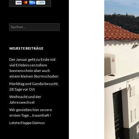
Suchen
nach:
NEUESTE BEITRÄGE
Der Januar geht zu Ende mit
viel Erlebnissen tollem
Sonnenschein aber auch
einem kleinen Sturmschaden
Markttag und Gandia besucht,
28 Tage vor Ort
Weihnacht und der
Jahreswechsel
Wir genießen hier unsere
ersten Tage ,..traumhaft !
Letzte Etappe Daimus