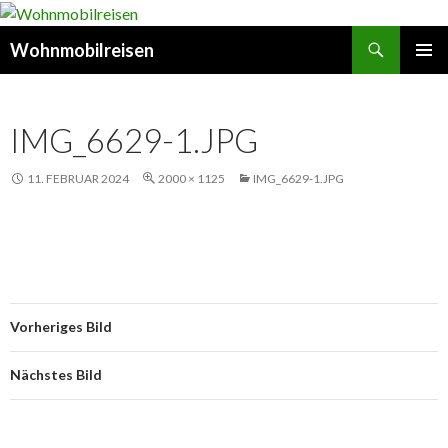
Suchen
Wohnmobilreisen
SPRINGE
PRIMÄR
ZUM
MENÜ
INHALT
IMG_6629-1.JPG
11. FEBRUAR 2024
2000 × 1125
IMG_6629-1.JPG
Vorheriges Bild
Nächstes Bild