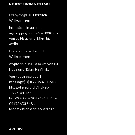
NEUESTE KOMMENTARE
LeroyoxypE
zu
Herzlich
Willkommen
https://car-insurance-
agency.pages.dev/
zu
3030 km
von zu Haus und 15km bis
Afrika
Dominictip
zu
Herzlich
Willkommen
crypto7Mal
zu
3030 km von zu
Haus und 15km bis Afrika
You have received 1
message(-s) # 729536. Go >>
https://telegra.ph/Ticket-
-6974-01-15?
hs=6270836f30d94a4bfb45e
04d756f3f84&
zu
Modifikation der Stoßstange
ARCHIV