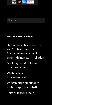
Suchen
nach:
NEUESTE BEITRÄGE
Der Januar geht zu Ende mit
viel Erlebnissen tollem
Sonnenschein aber auch
einem kleinen Sturmschaden
Markttag und Gandia besucht,
28 Tage vor Ort
Weihnacht und der
Jahreswechsel
Wir genießen hier unsere
ersten Tage ,..traumhaft !
Letzte Etappe Daimus