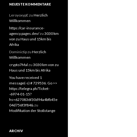
NEUESTE KOMMENTARE
LeroyoxypE
zu
Herzlich
Willkommen
https://car-insurance-
agency.pages.dev/
zu
3030 km
von zu Haus und 15km bis
Afrika
Dominictip
zu
Herzlich
Willkommen
crypto7Mal
zu
3030 km von zu
Haus und 15km bis Afrika
You have received 1
message(-s) # 729536. Go >>
https://telegra.ph/Ticket-
-6974-01-15?
hs=6270836f30d94a4bfb45e
04d756f3f84&
zu
Modifikation der Stoßstange
ARCHIV