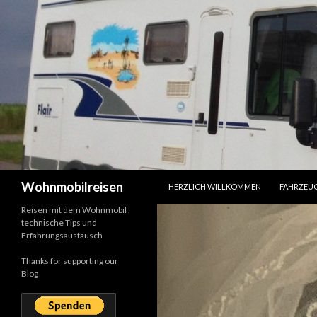
SPRINGE ZUM INHALT
Suchen
Wohnmobilreisen
HERZLICH WILLKOMMEN
FAHRZEU
Reisen mit dem Wohnmobil ,
technische Tips und
Erfahrungsaustausch
Thanks for supporting our
Blog