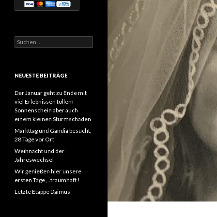
Suchen
nach:
NEUESTE BEITRÄGE
Der Januar geht zu Ende mit
viel Erlebnissen tollem
Sonnenschein aber auch
einem kleinen Sturmschaden
Markttag und Gandia besucht,
28 Tage vor Ort
Weihnacht und der
Jahreswechsel
Wir genießen hier unsere
ersten Tage ,..traumhaft !
Letzte Etappe Daimus