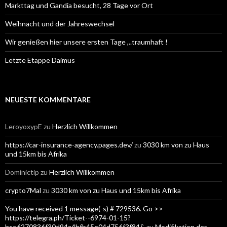
Markttag und Gandia besucht, 28 Tage vor Ort
Weihnacht und der Jahreswechsel
Wir genießen hier unsere ersten Tage ,..traumhaft !
Letzte Etappe Daimus
NEUESTE KOMMENTARE
LeroyoxypE
zu
Herzlich Willkommen
https://car-insurance-agency.pages.dev/
zu
3030 km von zu Haus
und 15km bis Afrika
Dominictip
zu
Herzlich Willkommen
crypto7Mal
zu
3030 km von zu Haus und 15km bis Afrika
You have received 1 message(-s) # 729536. Go >>
https://telegra.ph/Ticket--6974-01-15?
hs=6270836f30d94a4bfb45e04d756f3f84&
zu
Modifikation der