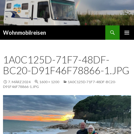
Suchen
Wohnmobilreisen
SPRINGE
PRIMÄR
ZUM
MENÜ
INHALT
1A0C125D-71F7-48DF-
BC20-D91F46F78866-1.JPG
7. MÄRZ 2024
1600 × 1200
1A0C125D-71F7-48DF-BC20-
D91F46F78866-1.JPG