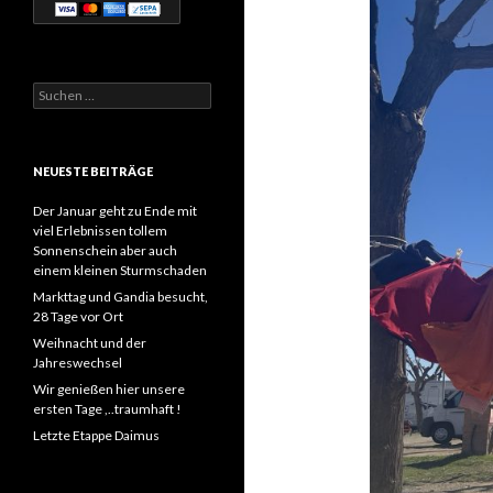
Suchen
nach:
NEUESTE BEITRÄGE
Der Januar geht zu Ende mit
viel Erlebnissen tollem
Sonnenschein aber auch
einem kleinen Sturmschaden
Markttag und Gandia besucht,
28 Tage vor Ort
Weihnacht und der
Jahreswechsel
Wir genießen hier unsere
ersten Tage ,..traumhaft !
Letzte Etappe Daimus