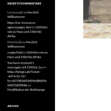
NEUESTE KOMMENTARE
LeroyoxypE
zu
Herzlich
Willkommen
https://car-insurance-
agency.pages.dev/
zu
3030 km
von zu Haus und 15km bis
Afrika
Dominictip
zu
Herzlich
Willkommen
crypto7Mal
zu
3030 km von zu
Haus und 15km bis Afrika
You have received 1
message(-s) # 729536. Go >>
https://telegra.ph/Ticket-
-6974-01-15?
hs=6270836f30d94a4bfb45e
04d756f3f84&
zu
Modifikation der Stoßstange
ARCHIV