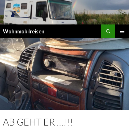
Suchen
Wohnmobilreisen
SPRINGE
PRIMÄR
ZUM
MENÜ
INHALT
AB GEHT ER …!!!