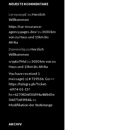
NEUESTE KOMMENTARE
LeroyoxypE
zu
Herzlich
Willkommen
https://car-insurance-
agency.pages.dev/
zu
3030 km
von zu Haus und 15km bis
Afrika
Dominictip
zu
Herzlich
Willkommen
crypto7Mal
zu
3030 km von zu
Haus und 15km bis Afrika
You have received 1
message(-s) # 729536. Go >>
https://telegra.ph/Ticket-
-6974-01-15?
hs=6270836f30d94a4bfb45e
04d756f3f84&
zu
Modifikation der Stoßstange
ARCHIV