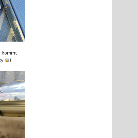
te kommt
sky
!