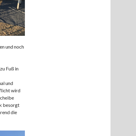
en und noch
zu Fuß in
al und
licht wird
Scheibe
k besorgt
rend die