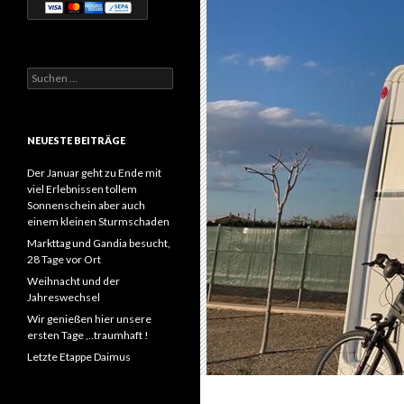
Suchen
nach:
NEUESTE BEITRÄGE
Der Januar geht zu Ende mit
viel Erlebnissen tollem
Sonnenschein aber auch
einem kleinen Sturmschaden
Markttag und Gandia besucht,
28 Tage vor Ort
Weihnacht und der
Jahreswechsel
Wir genießen hier unsere
ersten Tage ,..traumhaft !
Letzte Etappe Daimus