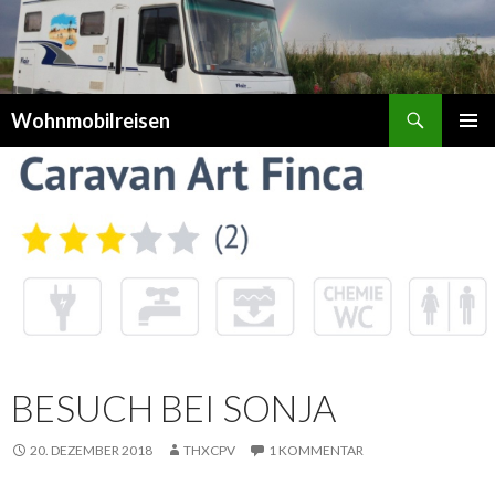
Suchen
Wohnmobilreisen
SPRINGE
PRIMÄR
ZUM
MENÜ
INHALT
BESUCH BEI SONJA
20. DEZEMBER 2018
THXCPV
1 KOMMENTAR