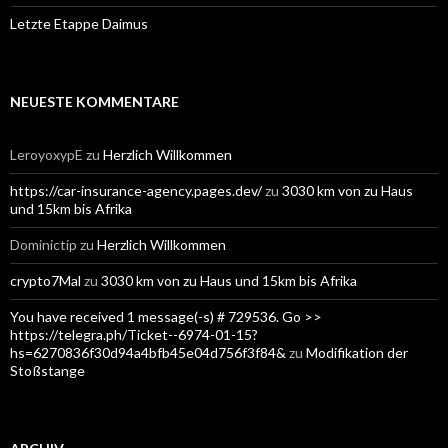
Letzte Etappe Daimus
NEUESTE KOMMENTARE
LeroyoxypE
zu
Herzlich Willkommen
https://car-insurance-agency.pages.dev/
zu
3030 km von zu Haus
und 15km bis Afrika
Dominictip
zu
Herzlich Willkommen
crypto7Mal
zu
3030 km von zu Haus und 15km bis Afrika
You have received 1 message(-s) # 729536. Go >>
https://telegra.ph/Ticket--6974-01-15?
hs=6270836f30d94a4bfb45e04d756f3f84&
zu
Modifikation der
Stoßstange