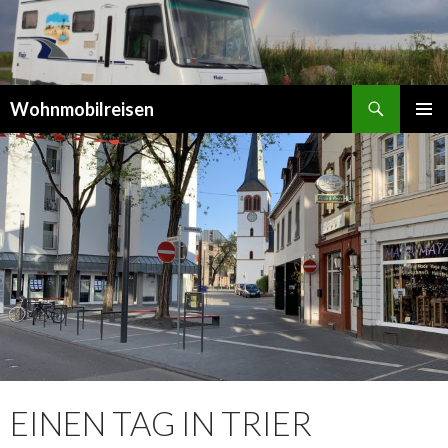
Suchen
Wohnmobilreisen
SPRINGE
PRIMÄR
ZUM
MENÜ
INHALT
EINEN TAG IN TRIER