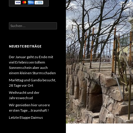
Suchen
nach:
NEUESTE BEITRÄGE
Der Januar geht zu Ende mit
viel Erlebnissen tollem
Sonnenschein aber auch
einem kleinen Sturmschaden
Markttag und Gandia besucht,
28 Tage vor Ort
Weihnacht und der
Jahreswechsel
Wir genießen hier unsere
ersten Tage ,..traumhaft !
Letzte Etappe Daimus