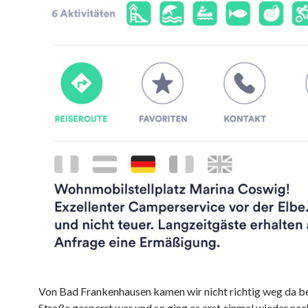
Von Bad Frankenhausen kamen wir nicht richtig weg da be
Straße gesperrt war und so ging es erst einmal wieder nac