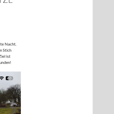
lte Nacht.
m Stich
iel ist
funden!