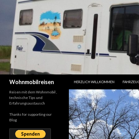
SPRINGE ZUM INHALT
Suchen
Wohnmobilreisen
HERZLICH WILLKOMMEN
FAHRZEU
Reisen mit dem Wohnmobil ,
technische Tips und
Erfahrungsaustausch
Thanks for supporting our
Blog