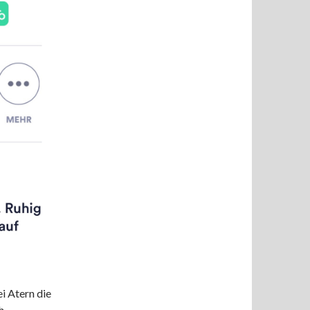
i Atern die
h