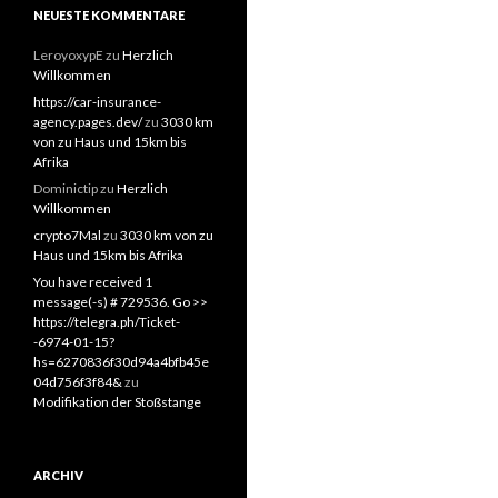
NEUESTE KOMMENTARE
LeroyoxypE
zu
Herzlich
Willkommen
https://car-insurance-
agency.pages.dev/
zu
3030 km
von zu Haus und 15km bis
Afrika
Dominictip
zu
Herzlich
Willkommen
crypto7Mal
zu
3030 km von zu
Haus und 15km bis Afrika
You have received 1
message(-s) # 729536. Go >>
https://telegra.ph/Ticket-
-6974-01-15?
hs=6270836f30d94a4bfb45e
04d756f3f84&
zu
Modifikation der Stoßstange
ARCHIV