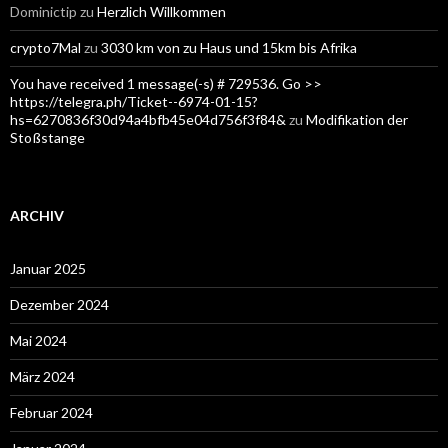
Dominictip
zu
Herzlich Willkommen
crypto7Mal
zu
3030 km von zu Haus und 15km bis Afrika
You have received 1 message(-s) # 729536. Go >>
https://telegra.ph/Ticket--6974-01-15?
hs=6270836f30d94a4bfb45e04d756f3f84&
zu
Modifikation der
Stoßstange
ARCHIV
Januar 2025
Dezember 2024
Mai 2024
März 2024
Februar 2024