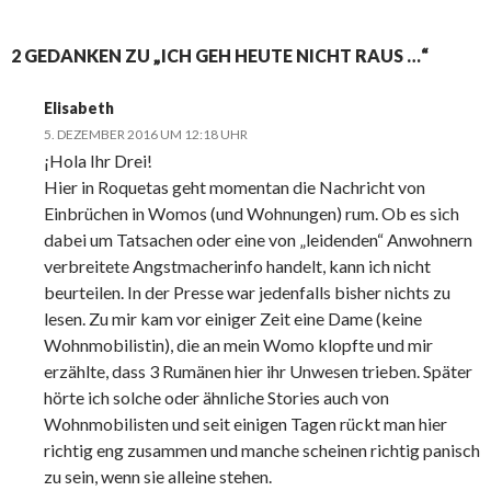
2 GEDANKEN ZU „ICH GEH HEUTE NICHT RAUS …“
Elisabeth
5. DEZEMBER 2016 UM 12:18 UHR
¡Hola Ihr Drei!
Hier in Roquetas geht momentan die Nachricht von
Einbrüchen in Womos (und Wohnungen) rum. Ob es sich
dabei um Tatsachen oder eine von „leidenden“ Anwohnern
verbreitete Angstmacherinfo handelt, kann ich nicht
beurteilen. In der Presse war jedenfalls bisher nichts zu
lesen. Zu mir kam vor einiger Zeit eine Dame (keine
Wohnmobilistin), die an mein Womo klopfte und mir
erzählte, dass 3 Rumänen hier ihr Unwesen trieben. Später
hörte ich solche oder ähnliche Stories auch von
Wohnmobilisten und seit einigen Tagen rückt man hier
richtig eng zusammen und manche scheinen richtig panisch
zu sein, wenn sie alleine stehen.