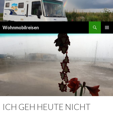
Suchen
Wohnmobilreisen
SPRINGE
PRIMÄR
ZUM
MENÜ
INHALT
ICH GEH HEUTE NICHT