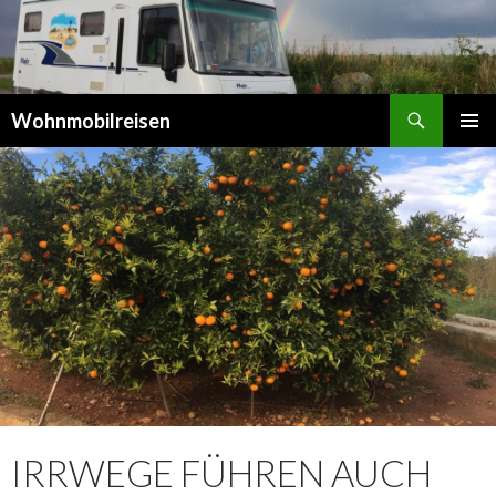
Suchen
Wohnmobilreisen
SPRINGE
PRIMÄR
ZUM
MENÜ
INHALT
IRRWEGE FÜHREN AUCH