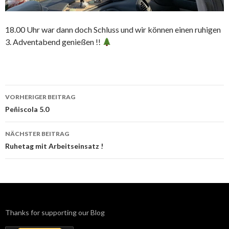
18.00 Uhr war dann doch Schluss und wir können einen ruhigen
3. Adventabend genießen !!
Beitrags-
VORHERIGER BEITRAG
Navigation
Peñiscola 5.0
NÄCHSTER BEITRAG
Ruhetag mit Arbeitseinsatz !
Thanks for supporting our Blog