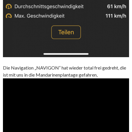
Die Navigation „NAVIGON“ hat wieder total frei gedreht, die
ist mit uns in die Mandarinenplantage gefahren,