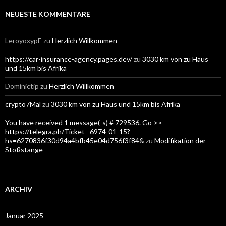
NEUESTE KOMMENTARE
LeroyoxypE
zu
Herzlich Willkommen
https://car-insurance-agency.pages.dev/
zu
3030 km von zu Haus
und 15km bis Afrika
Dominictip
zu
Herzlich Willkommen
crypto7Mal
zu
3030 km von zu Haus und 15km bis Afrika
You have received 1 message(-s) # 729536. Go >>
https://telegra.ph/Ticket--6974-01-15?
hs=6270836f30d94a4bfb45e04d756f3f84&
zu
Modifikation der
Stoßstange
ARCHIV
Januar 2025