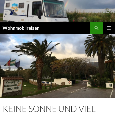
Suchen
Wohnmobilreisen
SPRINGE
PRIMÄR
ZUM
MENÜ
INHALT
KEINE SONNE UND VIEL