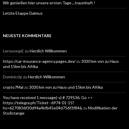
Wir genießen hier unsere ersten Tage ,..traumhaft !
Letzte Etappe Daimus
NEUESTE KOMMENTARE
LeroyoxypE
zu
Herzlich Willkommen
https://car-insurance-agency.pages.dev/
zu
3030 km von zu Haus
und 15km bis Afrika
Dominictip
zu
Herzlich Willkommen
crypto7Mal
zu
3030 km von zu Haus und 15km bis Afrika
You have received 1 message(-s) # 729536. Go >>
https://telegra.ph/Ticket--6974-01-15?
hs=6270836f30d94a4bfb45e04d756f3f84&
zu
Modifikation der
Stoßstange