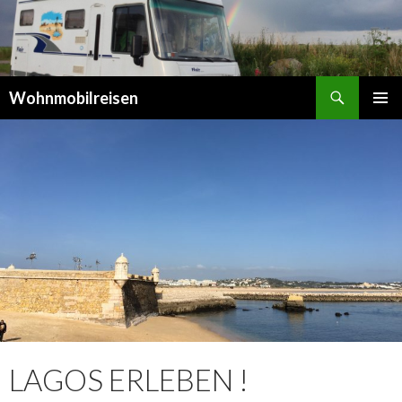
Suchen
Wohnmobilreisen
SPRINGE
PRIMÄR
ZUM
MENÜ
INHALT
LAGOS ERLEBEN !