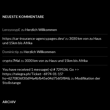
NEUESTE KOMMENTARE
LeroyoxypE
zu
Herzlich Willkommen
https://car-insurance-agency.pages.dev/
zu
3030 km von zu Haus
und 15km bis Afrika
Dominictip
zu
Herzlich Willkommen
crypto7Mal
zu
3030 km von zu Haus und 15km bis Afrika
You have received 1 message(-s) # 729536. Go >>
https://telegra.ph/Ticket--6974-01-15?
hs=6270836f30d94a4bfb45e04d756f3f84&
zu
Modifikation der
Stoßstange
ARCHIV