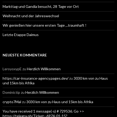
Markttag und Gandia besucht, 28 Tage vor Ort
Weihnacht und der Jahreswechsel
Wir genießen hier unsere ersten Tage ,..traumhaft !
Letzte Etappe Daimus
NEUESTE KOMMENTARE
LeroyoxypE
zu
Herzlich Willkommen
https://car-insurance-agency.pages.dev/
zu
3030 km von zu Haus
und 15km bis Afrika
Dominictip
zu
Herzlich Willkommen
crypto7Mal
zu
3030 km von zu Haus und 15km bis Afrika
You have received 1 message(-s) # 729536. Go >>
https://telegra.ph/Ticket--6974-01-15?