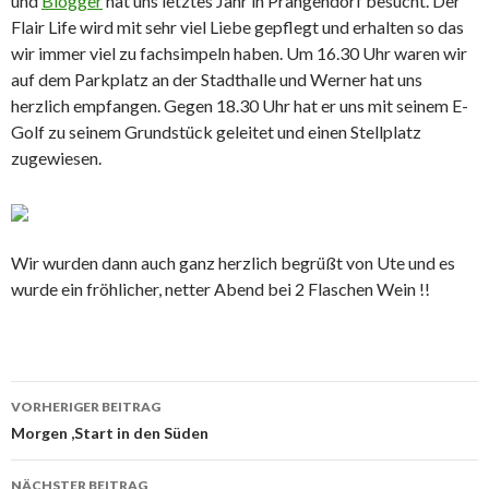
und
Blogger
hat uns letztes Jahr in Prangendorf besucht. Der
Flair Life wird mit sehr viel Liebe gepflegt und erhalten so das
wir immer viel zu fachsimpeln haben. Um 16.30 Uhr waren wir
auf dem Parkplatz an der Stadthalle und Werner hat uns
herzlich empfangen. Gegen 18.30 Uhr hat er uns mit seinem E-
Golf zu seinem Grundstück geleitet und einen Stellplatz
zugewiesen.
Wir wurden dann auch ganz herzlich begrüßt von Ute und es
wurde ein fröhlicher, netter Abend bei 2 Flaschen Wein !!
Beitrags-
VORHERIGER BEITRAG
Navigation
Morgen ,Start in den Süden
NÄCHSTER BEITRAG