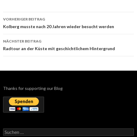
Beitrags-
VORHERIGER BEITRAG
Navigation
Kolberg musste nach 20 Jahren wieder besucht werden
NÄCHSTER BEITRAG
Radtour an der Küste mit geschichtlichem Hintergrund
Thanks for supporting our Blog
Suchen
nach: