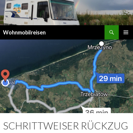
Suchen
Wohnmobilreisen
SPRINGE
PRIMÄR
ZUM
MENÜ
INHALT
SCHRITTWEISER RÜCKZUG