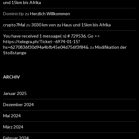
und 15km bis Afrika
Dominictip
zu
Herzlich Willkommen
crypto7Mal
zu
3030 km von zu Haus und 15km bis Afrika
You have received 1 message(-s) # 729536. Go >>
https://telegra.ph/Ticket--6974-01-15?
hs=6270836f30d94a4bfb45e04d756f3f84&
zu
Modifikation der
Stoßstange
ARCHIV
Januar 2025
Dezember 2024
Mai 2024
März 2024
Februar 2024