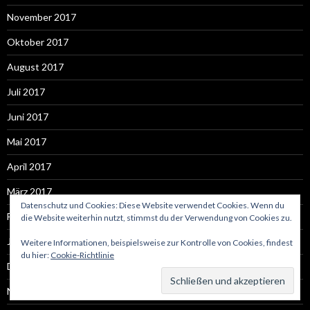
November 2017
Oktober 2017
August 2017
Juli 2017
Juni 2017
Mai 2017
April 2017
März 2017
Datenschutz und Cookies: Diese Website verwendet Cookies. Wenn du
Februar 2017
die Website weiterhin nutzt, stimmst du der Verwendung von Cookies zu.
Januar 2017
Weitere Informationen, beispielsweise zur Kontrolle von Cookies, findest
du hier:
Cookie-Richtlinie
Dezember 2016
November 2016