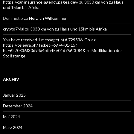
https://car-insurance-agency.pages.dev/
zu
3030 km von zu Haus
und 15km bis Afrika
Dominictip
zu
Herzlich Willkommen
crypto7Mal
zu
3030 km von zu Haus und 15km bis Afrika
You have received 1 message(-s) # 729536. Go >>
https://telegra.ph/Ticket--6974-01-15?
hs=6270836f30d94a4bfb45e04d756f3f84&
zu
Modifikation der
Stoßstange
ARCHIV
Januar 2025
Dezember 2024
Mai 2024
März 2024