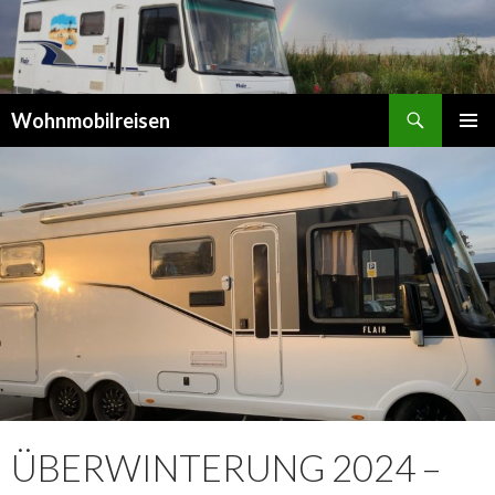
Suchen
Wohnmobilreisen
SPRINGE
PRIMÄR
ZUM
MENÜ
INHALT
ÜBERWINTERUNG 2024 –