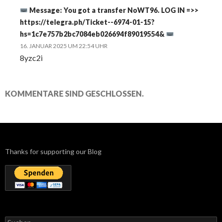
Message: You got a transfer NoWT96. LOG IN =>>
https://telegra.ph/Ticket--6974-01-15?
hs=1c7e757b2bc7084eb026694f89019554&
16. JANUAR 2025 UM 22:54 UHR
8yzc2i
KOMMENTARE SIND GESCHLOSSEN.
Thanks for supporting our Blog
Suchen