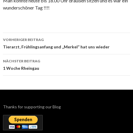
Man konnte heute bis 18.00 Uhr draußen sitzen und es war ein
wunderschöner Tag !!!!
Beitrags-
VORHERIGER BEITRAG
Navigation
Tierarzt, Frühlingsanfang und „Merkel“ hat uns wieder
NÄCHSTER BEITRAG
1 Woche Rheingau
Thanks for supporting our Blog