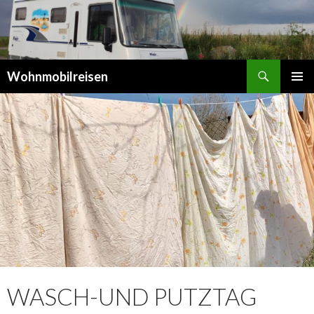
Suchen
Wohnmobilreisen
SPRINGE
PRIMÄR
ZUM
MENÜ
INHALT
WASCH-UND PUTZTAG