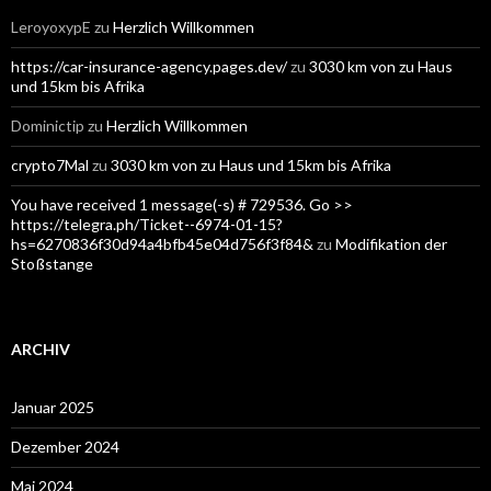
LeroyoxypE
zu
Herzlich Willkommen
https://car-insurance-agency.pages.dev/
zu
3030 km von zu Haus
und 15km bis Afrika
Dominictip
zu
Herzlich Willkommen
crypto7Mal
zu
3030 km von zu Haus und 15km bis Afrika
You have received 1 message(-s) # 729536. Go >>
https://telegra.ph/Ticket--6974-01-15?
hs=6270836f30d94a4bfb45e04d756f3f84&
zu
Modifikation der
Stoßstange
ARCHIV
Januar 2025
Dezember 2024
Mai 2024