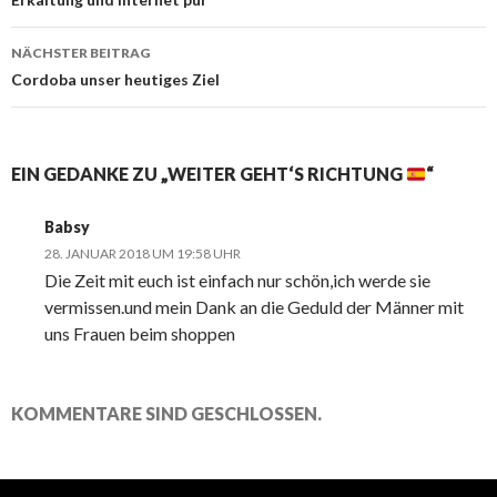
Navigation
NÄCHSTER BEITRAG
Cordoba unser heutiges Ziel
EIN GEDANKE ZU „WEITER GEHT‘S RICHTUNG
“
Babsy
28. JANUAR 2018 UM 19:58 UHR
Die Zeit mit euch ist einfach nur schön,ich werde sie
vermissen.und mein Dank an die Geduld der Männer mit
uns Frauen beim shoppen
KOMMENTARE SIND GESCHLOSSEN.