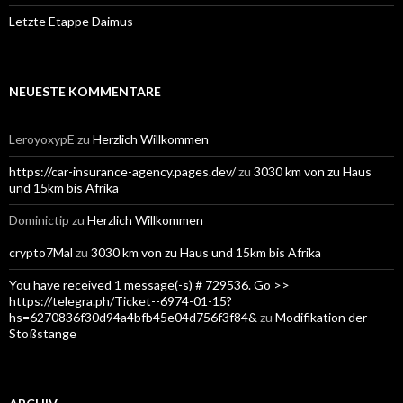
Letzte Etappe Daimus
NEUESTE KOMMENTARE
LeroyoxypE
zu
Herzlich Willkommen
https://car-insurance-agency.pages.dev/
zu
3030 km von zu Haus
und 15km bis Afrika
Dominictip
zu
Herzlich Willkommen
crypto7Mal
zu
3030 km von zu Haus und 15km bis Afrika
You have received 1 message(-s) # 729536. Go >>
https://telegra.ph/Ticket--6974-01-15?
hs=6270836f30d94a4bfb45e04d756f3f84&
zu
Modifikation der
Stoßstange