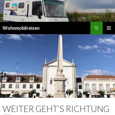
Suchen
Wohnmobilreisen
SPRINGE
PRIMÄR
ZUM
MENÜ
INHALT
WEITER GEHT‘S RICHTUNG