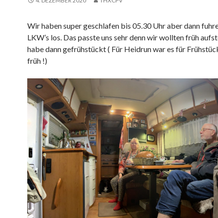
4. DEZEMBER 2020
THXCPV
Wir haben super geschlafen bis 05.30 Uhr aber dann fuhre
LKW’s los. Das passte uns sehr denn wir wollten früh aufst
habe dann gefrühstückt ( Für Heidrun war es für Frühstüc
früh !)