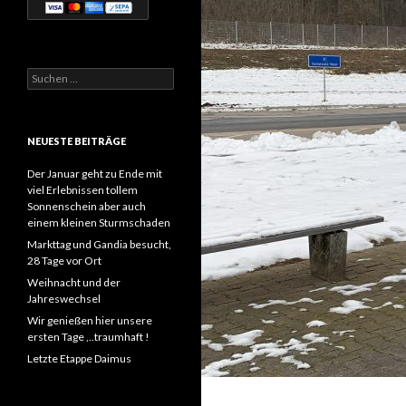
Suchen
nach:
NEUESTE BEITRÄGE
Der Januar geht zu Ende mit
viel Erlebnissen tollem
Sonnenschein aber auch
einem kleinen Sturmschaden
Markttag und Gandia besucht,
28 Tage vor Ort
Weihnacht und der
Jahreswechsel
Wir genießen hier unsere
ersten Tage ,..traumhaft !
Letzte Etappe Daimus