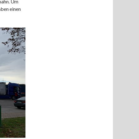
obahn. Um
aben einen