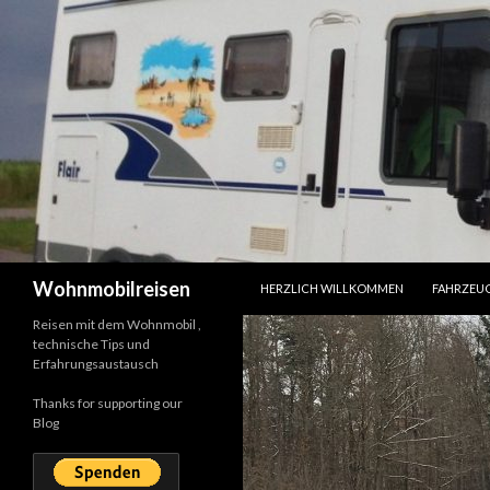
SPRINGE ZUM INHALT
Suchen
Wohnmobilreisen
HERZLICH WILLKOMMEN
FAHRZEU
Reisen mit dem Wohnmobil ,
technische Tips und
Erfahrungsaustausch
Thanks for supporting our
Blog