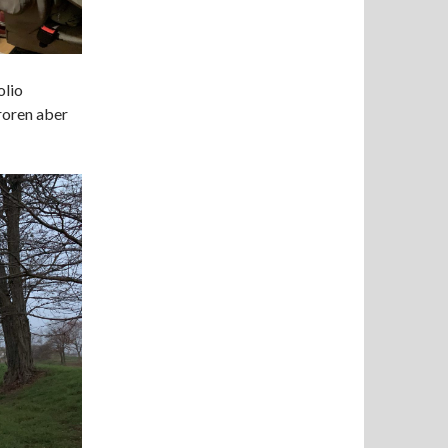
olio
roren aber