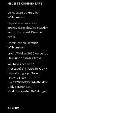
NEUESTE KOMMENTARE
LeroyoxypE
zu
Herzlich
Willkommen
https://car-insurance-
agency.pages.dev/
zu
3030 km
von zu Haus und 15km bis
Afrika
Dominictip
zu
Herzlich
Willkommen
crypto7Mal
zu
3030 km von zu
Haus und 15km bis Afrika
You have received 1
message(-s) # 729536. Go >>
https://telegra.ph/Ticket-
-6974-01-15?
hs=6270836f30d94a4bfb45e
04d756f3f84&
zu
Modifikation der Stoßstange
ARCHIV