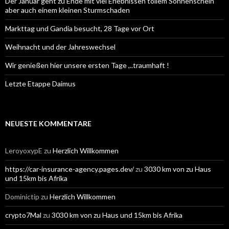
Der Januar geht zu Ende mit viel Erlebnissen tollem Sonnenschein
aber auch einem kleinen Sturmschaden
Markttag und Gandia besucht, 28 Tage vor Ort
Weihnacht und der Jahreswechsel
Wir genießen hier unsere ersten Tage ,..traumhaft !
Letzte Etappe Daimus
NEUESTE KOMMENTARE
LeroyoxypE
zu
Herzlich Willkommen
https://car-insurance-agency.pages.dev/
zu
3030 km von zu Haus
und 15km bis Afrika
Dominictip
zu
Herzlich Willkommen
crypto7Mal
zu
3030 km von zu Haus und 15km bis Afrika