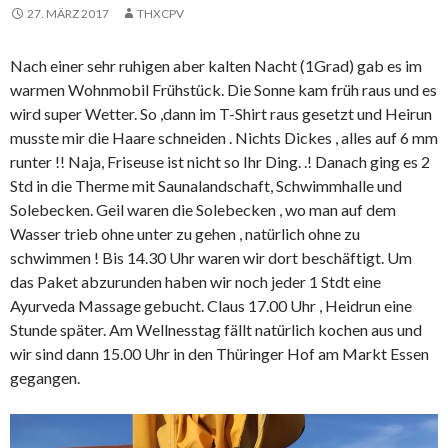
27. MÄRZ 2017
THXCPV
Nach einer sehr ruhigen aber kalten Nacht (1Grad) gab es im
warmen Wohnmobil Frühstück. Die Sonne kam früh raus und es
wird super Wetter. So ,dann im T-Shirt raus gesetzt und Heirun
musste mir die Haare schneiden . Nichts Dickes , alles auf 6 mm
runter !! Naja, Friseuse ist nicht so Ihr Ding. .! Danach ging es 2
Std in die Therme mit Saunalandschaft, Schwimmhalle und
Solebecken. Geil waren die Solebecken , wo man auf dem
Wasser trieb ohne unter zu gehen , natürlich ohne zu
schwimmen ! Bis 14.30 Uhr waren wir dort beschäftigt. Um
das Paket abzurunden haben wir noch jeder 1 Stdt eine
Ayurveda Massage gebucht. Claus 17.00 Uhr , Heidrun eine
Stunde später. Am Wellnesstag fällt natürlich kochen aus und
wir sind dann 15.00 Uhr in den Thüringer Hof am Markt Essen
gegangen.