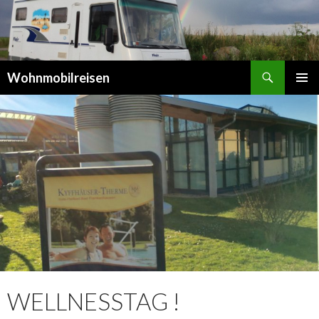
Suchen
Wohnmobilreisen
SPRINGE
PRIMÄR
ZUM
MENÜ
INHALT
WELLNESSTAG !