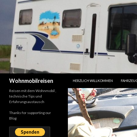
SPRINGE ZUM INHALT
Suchen
Wohnmobilreisen
HERZLICH WILLKOMMEN
FAHRZEU
Reisen mit dem Wohnmobil ,
technische Tips und
Erfahrungsaustausch
Thanks for supporting our
Blog