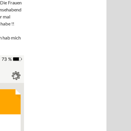
. Die Frauen
ernsehabend
r mal
habe !!
ch hab mich