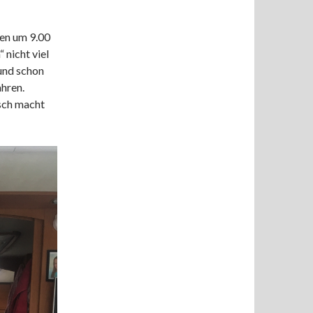
en um 9.00
 nicht viel
und schon
hren.
sch macht