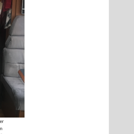
er
in