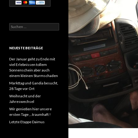
Suchen
nach:
NEUESTE BEITRÄGE
Der Januar geht zu Ende mit
viel Erlebnissen tollem
Sonnenschein aber auch
einem kleinen Sturmschaden
Markttag und Gandia besucht,
28 Tage vor Ort
Weihnacht und der
Jahreswechsel
Wir genießen hier unsere
ersten Tage ,..traumhaft !
Letzte Etappe Daimus