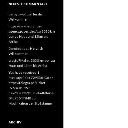
NEUESTE KOMMENTARE
LeroyoxypE
zu
Herzlich
Willkommen
https://car-insurance-
agency.pages.dev/
zu
3030 km
von zu Haus und 15km bis
Afrika
Dominictip
zu
Herzlich
Willkommen
crypto7Mal
zu
3030 km von zu
Haus und 15km bis Afrika
You have received 1
message(-s) # 729536. Go >>
https://telegra.ph/Ticket-
-6974-01-15?
hs=6270836f30d94a4bfb45e
04d756f3f84&
zu
Modifikation der Stoßstange
ARCHIV