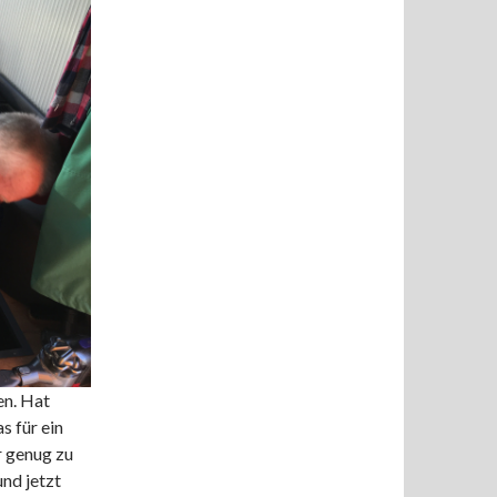
en. Hat
s für ein
r genug zu
nd jetzt