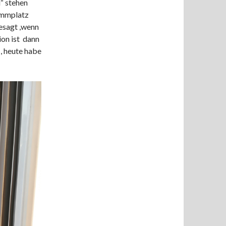
“ stehen
ammplatz
gesagt ,wenn
ion ist dann
, heute habe