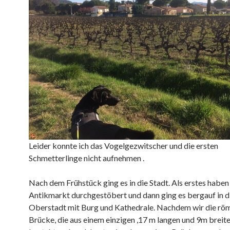
Leider konnte ich das Vogelgezwitscher und die ersten
Schmetterlinge nicht aufnehmen .
Nach dem Frühstück ging es in die Stadt. Als erstes haben
Antikmarkt durchgestöbert und dann ging es bergauf in di
Oberstadt mit Burg und Kathedrale. Nachdem wir die rö
Brücke, die aus einem einzigen ,17 m langen und 9m brei