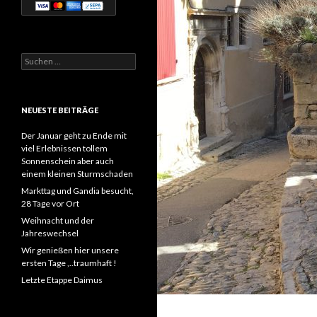
Suchen
nach:
NEUESTE BEITRÄGE
Der Januar geht zu Ende mit
viel Erlebnissen tollem
Sonnenschein aber auch
einem kleinen Sturmschaden
Markttag und Gandia besucht,
28 Tage vor Ort
Weihnacht und der
Jahreswechsel
Wir genießen hier unsere
ersten Tage ,..traumhaft !
Letzte Etappe Daimus