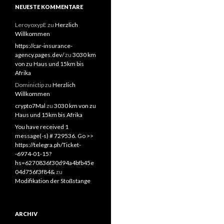
NEUESTE KOMMENTARE
LeroyoxypE
zu
Herzlich
Willkommen
https://car-insurance-
agency.pages.dev/
zu
3030 km
von zu Haus und 15km bis
Afrika
Dominictip
zu
Herzlich
Willkommen
crypto7Mal
zu
3030 km von zu
Haus und 15km bis Afrika
You have received 1
message(-s) # 729536. Go >>
https://telegra.ph/Ticket-
-6974-01-15?
hs=6270836f30d94a4bfb45e
04d756f3f84&
zu
Modifikation der Stoßstange
ARCHIV