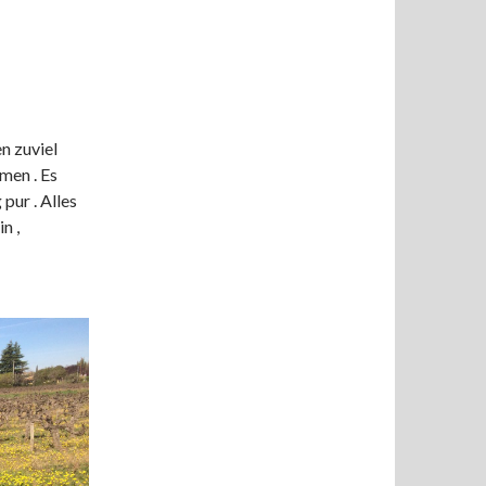
n zuviel
men . Es
pur . Alles
n ,