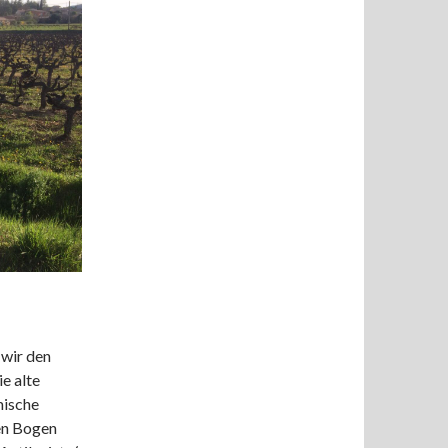
 wir den
e alte
mische
ten Bogen