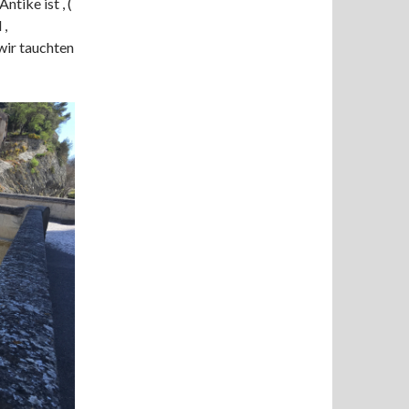
tike ist , (
 ,
wir tauchten