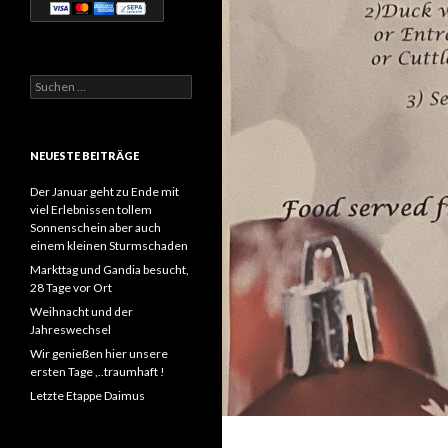
Suchen
nach:
NEUESTE BEITRÄGE
Der Januar geht zu Ende mit
viel Erlebnissen tollem
Sonnenschein aber auch
einem kleinen Sturmschaden
Markttag und Gandia besucht,
28 Tage vor Ort
Weihnacht und der
Jahreswechsel
Wir genießen hier unsere
ersten Tage ,..traumhaft !
Letzte Etappe Daimus