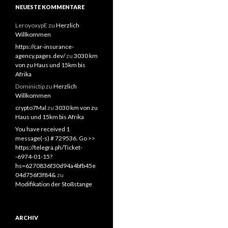
NEUESTE KOMMENTARE
LeroyoxypE
zu
Herzlich
Willkommen
https://car-insurance-
agency.pages.dev/
zu
3030 km
von zu Haus und 15km bis
Afrika
Dominictip
zu
Herzlich
Willkommen
crypto7Mal
zu
3030 km von zu
Haus und 15km bis Afrika
You have received 1
message(-s) # 729536. Go >>
https://telegra.ph/Ticket-
-6974-01-15?
hs=6270836f30d94a4bfb45e
04d756f3f84&
zu
Modifikation der Stoßstange
ARCHIV