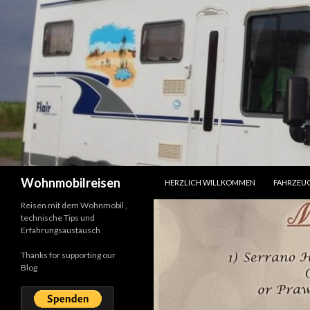
SPRINGE ZUM INHALT
Suchen
Wohnmobilreisen
HERZLICH WILLKOMMEN
FAHRZEU
Reisen mit dem Wohnmobil ,
technische Tips und
Erfahrungsaustausch
Thanks for supporting our
Blog