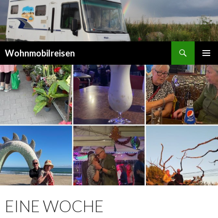
Suchen
Wohnmobilreisen
SPRINGE
PRIMÄR
ZUM
MENÜ
INHALT
EINE WOCHE