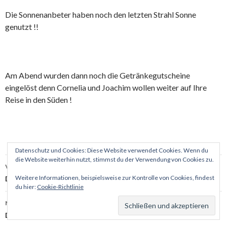
Die Sonnenanbeter haben noch den letzten Strahl Sonne
genutzt !!
Am Abend wurden dann noch die Getränkegutscheine
eingelöst denn Cornelia und Joachim wollen weiter auf Ihre
Reise in den Süden !
Datenschutz und Cookies: Diese Website verwendet Cookies. Wenn du
Beitrags-
die Website weiterhin nutzt, stimmst du der Verwendung von Cookies zu.
VORHERIGER BEITRAG
Navigation
Weitere Informationen, beispielsweise zur Kontrolle von Cookies, findest
Die Feiertage zum Jahresende rücken immer näher
du hier:
Cookie-Richtlinie
NÄCHSTER BEITRAG
Das Jahr 2024 ist da !!