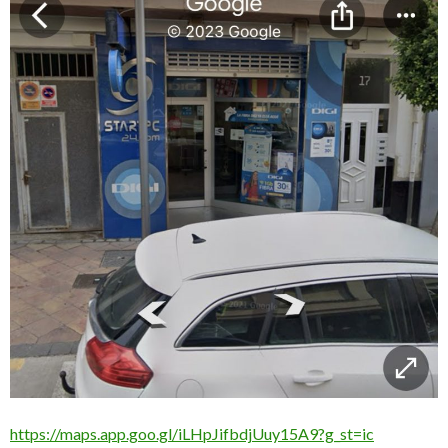
https://maps.app.goo.gl/iLHpJifbdjUuy15A9?g_st=ic