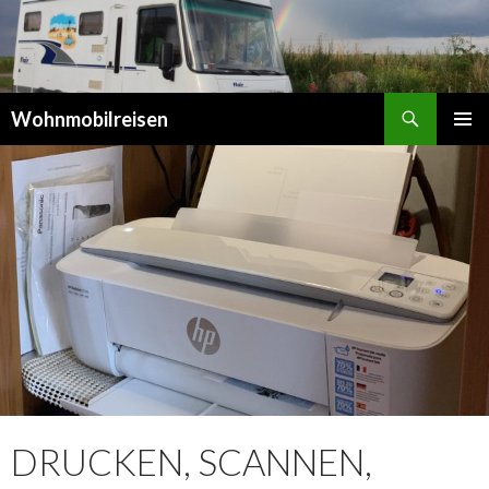
Suchen
Wohnmobilreisen
SPRINGE
PRIMÄR
ZUM
MENÜ
INHALT
DRUCKEN, SCANNEN,