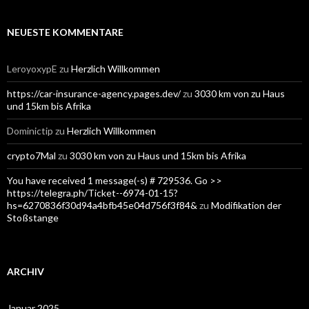
NEUESTE KOMMENTARE
LeroyoxypE
zu
Herzlich Willkommen
https://car-insurance-agency.pages.dev/
zu
3030 km von zu Haus
und 15km bis Afrika
Dominictip
zu
Herzlich Willkommen
crypto7Mal
zu
3030 km von zu Haus und 15km bis Afrika
You have received 1 message(-s) # 729536. Go >>
https://telegra.ph/Ticket--6974-01-15?
hs=6270836f30d94a4bfb45e04d756f3f84&
zu
Modifikation der
Stoßstange
ARCHIV
Januar 2025