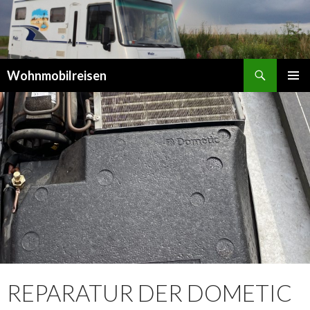
Suchen
Wohnmobilreisen
SPRINGE
PRIMÄR
ZUM
MENÜ
INHALT
REPARATUR DER DOMETIC