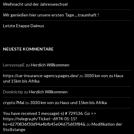
Weihnacht und der Jahreswechsel
Wir genießen hier unsere ersten Tage ,..traumhaft !
Letzte Etappe Daimus
NEUESTE KOMMENTARE
LeroyoxypE
zu
Herzlich Willkommen
https://car-insurance-agency.pages.dev/
zu
3030 km von zu Haus
und 15km bis Afrika
Dominictip
zu
Herzlich Willkommen
crypto7Mal
zu
3030 km von zu Haus und 15km bis Afrika
You have received 1 message(-s) # 729536. Go >>
https://telegra.ph/Ticket--6974-01-15?
hs=6270836f30d94a4bfb45e04d756f3f84&
zu
Modifikation der
Stoßstange