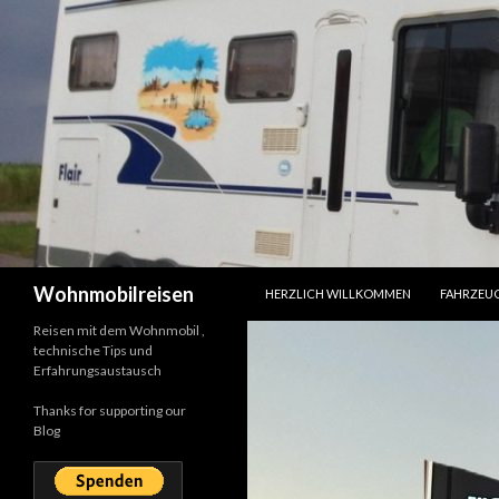
SPRINGE ZUM INHALT
Suchen
Wohnmobilreisen
HERZLICH WILLKOMMEN
FAHRZEU
Reisen mit dem Wohnmobil ,
technische Tips und
Erfahrungsaustausch
Thanks for supporting our
Blog