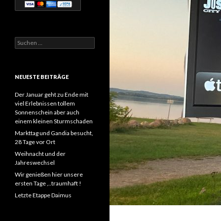
Suchen
nach:
NEUESTE BEITRÄGE
Der Januar geht zu Ende mit
viel Erlebnissen tollem
Sonnenschein aber auch
einem kleinen Sturmschaden
Markttag und Gandia besucht,
28 Tage vor Ort
Weihnacht und der
Jahreswechsel
Wir genießen hier unsere
ersten Tage ,..traumhaft !
Letzte Etappe Daimus