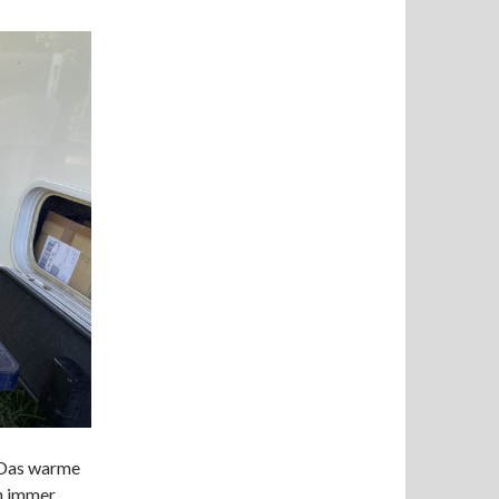
 Das warme
nn immer