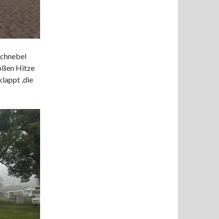
ochnebel
roßen Hitze
lappt ,die