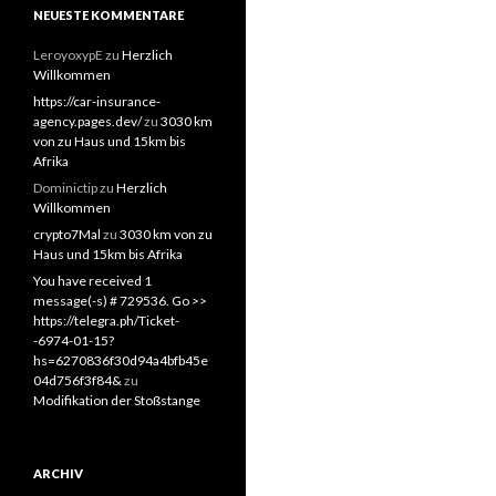
NEUESTE KOMMENTARE
LeroyoxypE
zu
Herzlich
Willkommen
https://car-insurance-
agency.pages.dev/
zu
3030 km
von zu Haus und 15km bis
Afrika
Dominictip
zu
Herzlich
Willkommen
crypto7Mal
zu
3030 km von zu
Haus und 15km bis Afrika
You have received 1
message(-s) # 729536. Go >>
https://telegra.ph/Ticket-
-6974-01-15?
hs=6270836f30d94a4bfb45e
04d756f3f84&
zu
Modifikation der Stoßstange
ARCHIV