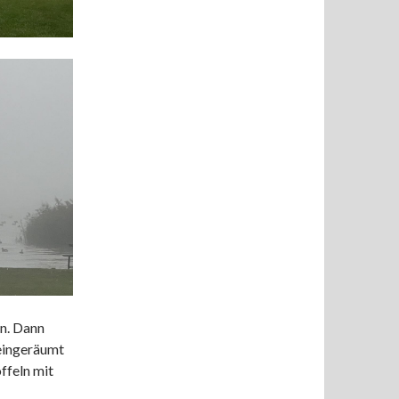
n. Dann
 eingeräumt
ffeln mit