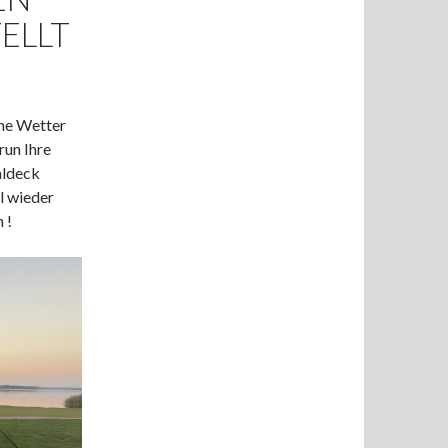
ELLT
rme Wetter
run Ihre
aldeck
l wieder
 !