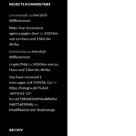
NEUESTE KOMMENTARE
LeroyoxypE
zu
Herzlich
Willkommen
https://car-insurance-
agency.pages.dev/
zu
3030 km
von zu Haus und 15km bis
Afrika
Dominictip
zu
Herzlich
Willkommen
crypto7Mal
zu
3030 km von zu
Haus und 15km bis Afrika
You have received 1
message(-s) # 729536. Go >>
https://telegra.ph/Ticket-
-6974-01-15?
hs=6270836f30d94a4bfb45e
04d756f3f84&
zu
Modifikation der Stoßstange
ARCHIV