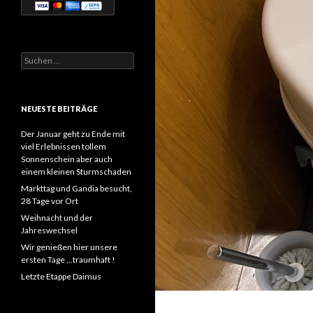
Suchen
nach:
NEUESTE BEITRÄGE
Der Januar geht zu Ende mit
viel Erlebnissen tollem
Sonnenschein aber auch
einem kleinen Sturmschaden
Markttag und Gandia besucht,
28 Tage vor Ort
Weihnacht und der
Jahreswechsel
Wir genießen hier unsere
ersten Tage ,..traumhaft !
Letzte Etappe Daimus