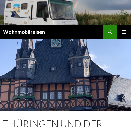
Suchen
Wohnmobilreisen
SPRINGE
PRIMÄR
ZUM
MENÜ
INHALT
THÜRINGEN UND DER