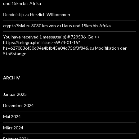
und 15km bis Afrika
Dominictip
zu
Herzlich Willkommen
crypto7Mal
zu
3030 km von zu Haus und 15km bis Afrika
You have received 1 message(-s) # 729536. Go >>
https://telegra.ph/Ticket--6974-01-15?
hs=6270836f30d94a4bfb45e04d756f3f84&
zu
Modifikation der
Stoßstange
ARCHIV
Januar 2025
Dezember 2024
Mai 2024
März 2024
Februar 2024