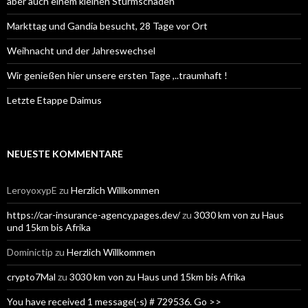
aber auch einem kleinen Sturmschaden
Markttag und Gandia besucht, 28 Tage vor Ort
Weihnacht und der Jahreswechsel
Wir genießen hier unsere ersten Tage ,..traumhaft !
Letzte Etappe Daimus
NEUESTE KOMMENTARE
LeroyoxypE
zu
Herzlich Willkommen
https://car-insurance-agency.pages.dev/
zu
3030 km von zu Haus
und 15km bis Afrika
Dominictip
zu
Herzlich Willkommen
crypto7Mal
zu
3030 km von zu Haus und 15km bis Afrika
You have received 1 message(-s) # 729536. Go >>