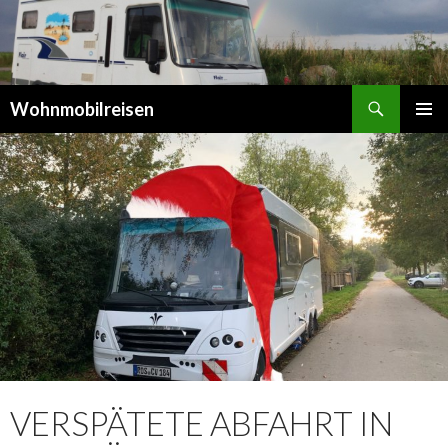
Suchen
Wohnmobilreisen
SPRINGE
PRIMÄR
ZUM
MENÜ
INHALT
VERSPÄTETE ABFAHRT IN