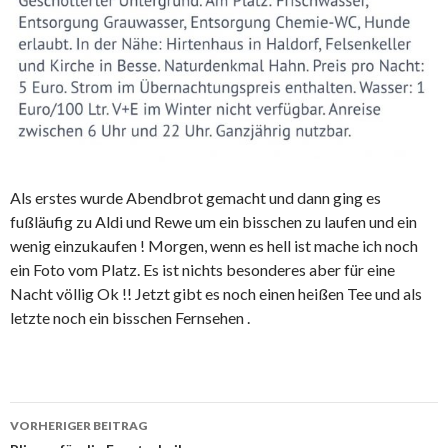
Als erstes wurde Abendbrot gemacht und dann ging es
fußläufig zu Aldi und Rewe um ein bisschen zu laufen und ein
wenig einzukaufen ! Morgen, wenn es hell ist mache ich noch
ein Foto vom Platz. Es ist nichts besonderes aber für eine
Nacht völlig Ok !! Jetzt gibt es noch einen heißen Tee und als
letzte noch ein bisschen Fernsehen .
Beitrags-
VORHERIGER BEITRAG