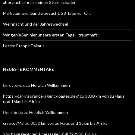
aber auch einem kleinen Sturmschaden
Markttag und Gandia besucht, 28 Tage vor Ort
Weihnacht und der Jahreswechsel
Wir genießen hier unsere ersten Tage ,..traumhaft !
Letzte Etappe Daimus
NEUESTE KOMMENTARE
LeroyoxypE
zu
Herzlich Willkommen
https://car-insurance-agency.pages.dev/
zu
3030 km von zu Haus
und 15km bis Afrika
Dominictip
zu
Herzlich Willkommen
crypto7Mal
zu
3030 km von zu Haus und 15km bis Afrika
You have received 1 message(-s) # 729536. Go >>