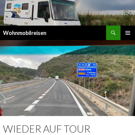
Suchen
Wohnmobilreisen
SPRINGE
PRIMÄR
ZUM
MENÜ
INHALT
WIEDER AUF TOUR