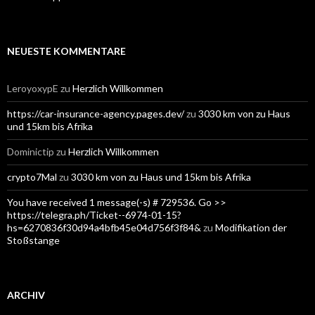
NEUESTE KOMMENTARE
LeroyoxypE
zu
Herzlich Willkommen
https://car-insurance-agency.pages.dev/
zu
3030 km von zu Haus
und 15km bis Afrika
Dominictip
zu
Herzlich Willkommen
crypto7Mal
zu
3030 km von zu Haus und 15km bis Afrika
You have received 1 message(-s) # 729536. Go >>
https://telegra.ph/Ticket--6974-01-15?
hs=6270836f30d94a4bfb45e04d756f3f84&
zu
Modifikation der
Stoßstange
ARCHIV