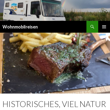
Suchen
Wohnmobilreisen
SPRINGE
PRIMÄR
ZUM
MENÜ
INHALT
HISTORISCHES, VIEL NATUR