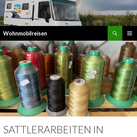
Suchen
Wohnmobilreisen
SPRINGE
PRIMÄR
ZUM
MENÜ
INHALT
SATTLERARBEITEN IN