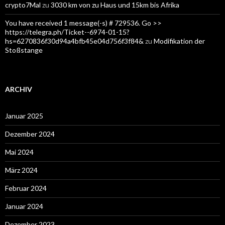
crypto7Mal
zu
3030 km von zu Haus und 15km bis Afrika
You have received 1 message(-s) # 729536. Go >>
https://telegra.ph/Ticket--6974-01-15?
hs=6270836f30d94a4bfb45e04d756f3f84&
zu
Modifikation der
Stoßstange
ARCHIV
Januar 2025
Dezember 2024
Mai 2024
März 2024
Februar 2024
Januar 2024
Dezember 2023