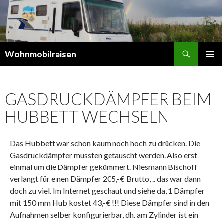
Suchen
Wohnmobilreisen
SPRINGE
PRIMÄR
ZUM
MENÜ
INHALT
GASDRUCKDÄMPFER BEIM
HUBBETT WECHSELN
Das Hubbett war schon kaum noch hoch zu drücken. Die
Gasdruckdämpfer mussten getauscht werden. Also erst
einmal um die Dämpfer gekümmert. Niesmann Bischoff
verlangt für einen Dämpfer 205,-€ Brutto, .. das war dann
doch zu viel. Im Internet geschaut und siehe da, 1 Dämpfer
mit 150 mm Hub kostet 43,-€ !!! Diese Dämpfer sind in den
Aufnahmen selber konfigurierbar, dh. am Zylinder ist ein