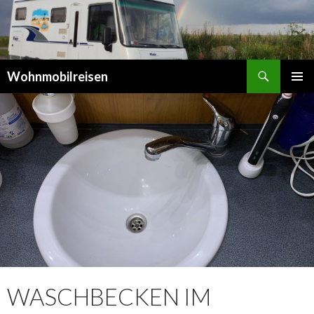
Suchen
Wohnmobilreisen
SPRINGE
PRIMÄR
ZUM
MENÜ
INHALT
WASCHBECKEN IM