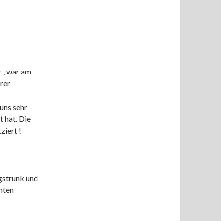
r
, war am
rer
uns sehr
t hat. Die
ziert !
gstrunk und
hten