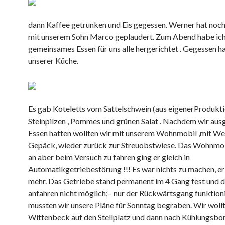
dann Kaffee getrunken und Eis gegessen. Werner hat noch
mit unserem Sohn Marco geplaudert. Zum Abend habe ich
gemeinsames Essen für uns alle hergerichtet . Gegessen ha
unserer Küche.
Es gab Koteletts vom Sattelschwein (aus eigenerProdukti
Steinpilzen , Pommes und grünen Salat . Nachdem wir aus
Essen hatten wollten wir mit unserem Wohnmobil ,mit We
Gepäck, wieder zurück zur Streuobstwiese. Das Wohnmo
an aber beim Versuch zu fahren ging er gleich in
Automatikgetriebestörung !!! Es war nichts zu machen, er 
mehr. Das Getriebe stand permanent im 4 Gang fest und 
anfahren nicht möglich;– nur der Rückwärtsgang funktioni
mussten wir unsere Pläne für Sonntag begraben. Wir woll
Wittenbeck auf den Stellplatz und dann nach Kühlungsbor