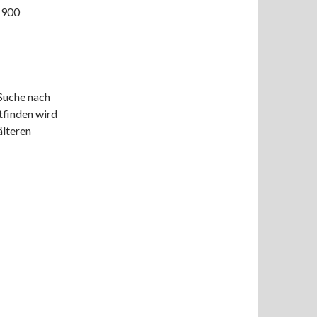
r 900
 Suche nach
ttfinden wird
älteren