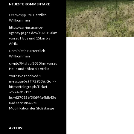
NEUESTE KOMMENTARE
LeroyoxypE
zu
Herzlich
Willkommen
https://car-insurance-
agency.pages.dev/
zu
3030 km
von zu Haus und 15km bis
Afrika
Dominictip
zu
Herzlich
Willkommen
crypto7Mal
zu
3030 km von zu
Haus und 15km bis Afrika
You have received 1
message(-s) # 729536. Go >>
https://telegra.ph/Ticket-
-6974-01-15?
hs=6270836f30d94a4bfb45e
04d756f3f84&
zu
Modifikation der Stoßstange
ARCHIV