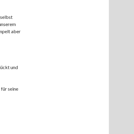
selbst
 unserem
mpelt aber
tückt und
für seine