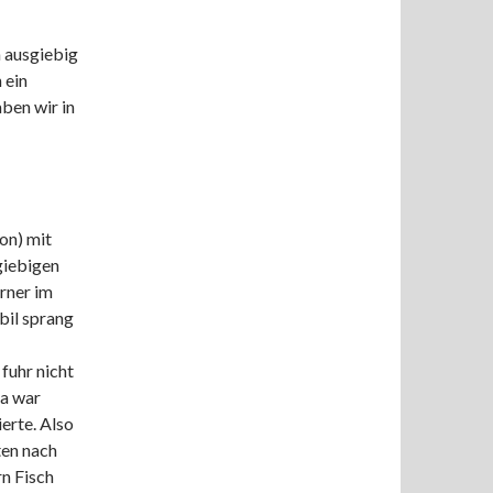
 ausgiebig
 ein
ben wir in
on) mit
giebigen
rner im
bil sprang
fuhr nicht
da war
erte. Also
ten nach
n Fisch