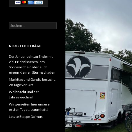
Suchen
nach:
NEUESTE BEITRÄGE
Der Januar geht zu Ende mit
viel Erlebnissen tollem
Sonnenschein aber auch
einem kleinen Sturmschaden
Markttag und Gandia besucht,
28 Tage vor Ort
Weihnacht und der
Jahreswechsel
Wir genießen hier unsere
ersten Tage ,..traumhaft !
Letzte Etappe Daimus