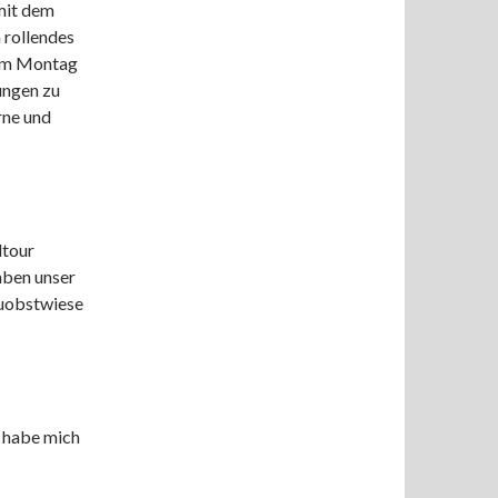
 mit dem
 rollendes
 am Montag
ungen zu
rne und
dtour
aben unser
uobstwiese
d habe mich