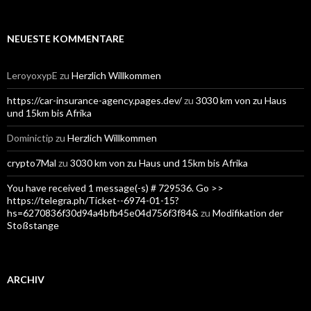
NEUESTE KOMMENTARE
LeroyoxypE
zu
Herzlich Willkommen
https://car-insurance-agency.pages.dev/
zu
3030 km von zu Haus
und 15km bis Afrika
Dominictip
zu
Herzlich Willkommen
crypto7Mal
zu
3030 km von zu Haus und 15km bis Afrika
You have received 1 message(-s) # 729536. Go >>
https://telegra.ph/Ticket--6974-01-15?
hs=6270836f30d94a4bfb45e04d756f3f84&
zu
Modifikation der
Stoßstange
ARCHIV