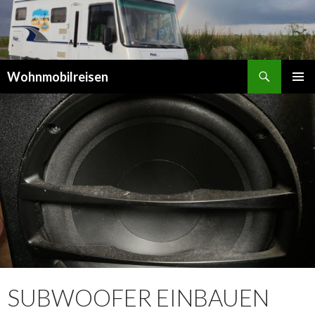
Suchen
Wohnmobilreisen
SPRINGE
PRIMÄR
ZUM
MENÜ
INHALT
SUBWOOFER EINBAUEN